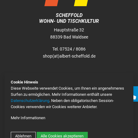
SCHEFFOLD
WOHN- UND TISCHKULTUR
Hauptstraße 32
88339 Bad Waldsee
Tel. 07524 / 8086
shop(at)albert-scheffold.de
ÖFFNUNGSZEITEN
Cookie Hinweis
Montag - Freitag
Diese Webseite verwendet Cookies, um Ihnen ein angenehmeres
09:00 - 18:00 Uhr
Surfen zu ermöglichen. Mehr Informationen enthält unsere
Datenschutzerklärung
. Neben den obligatorischen Session-
Samstag
Cookies verwenden wir Cookies weiterer Anbieter.
09:00 - 13:00 Uhr
Mehr Informationen
Google Analytics
Mehr
Google Maps
Mehr
Ablehnen
Alle Cookies akzeptieren